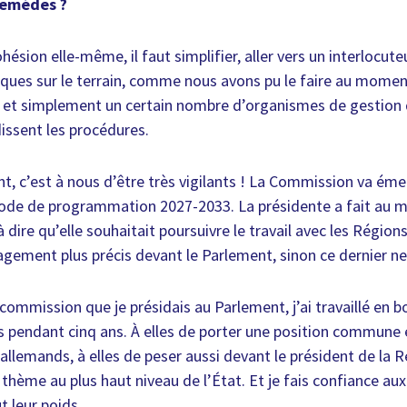
 remèdes ?
ohésion elle-même, il faut simplifier, aller vers un interlocut
itiques sur le terrain, comme nous avons pu le faire au momen
et simplement un certain nombre d’organismes de gestion 
issent les procédures.
t, c’est à nous d’être très vigilants ! La Commission va éme
iode de programmation 2027-2033. La présidente a fait au mo
 dire qu’elle souhaitait poursuivre le travail avec les Région
agement plus précis devant le Parlement, sinon ce dernier ne 
commission que je présidais au Parlement, j’ai travaillé en b
s pendant cinq ans. À elles de porter une position commune et
llemands, à elles de peser aussi devant le président de la R
 thème au plus haut niveau de l’État. Et je fais confiance au
t leur poids.