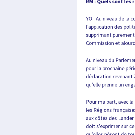
RM : Quels sont les
YO : Au niveau de la c
l’application des pol
supprimant purement 
Commission et alourd
Au niveau du Parlemen
pour la prochaine pér
déclaration revenant à
qu’elle prenne un eng
Pour ma part, avec la 
les Régions française
aux côtés des Länder a
doit s’exprimer sur ce
qu’elles pèsent de tou