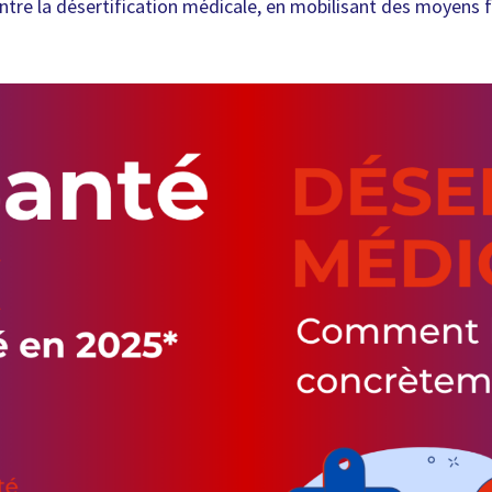
ntre la désertification médicale, en mobilisant des moyens f