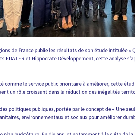
gions de France publie les résultats de son étude intitulée « 
inets EDATER et Hippocrate Développement, cette analyse s’ap
té comme le service public prioritaire à améliorer, cette étu
uent un rôle croissant dans la réduction des inégalités terri
des politiques publiques, portée par le concept de « Une seu
 sanitaires, environnementaux et sociaux pour améliorer dura
lan budgétaire. En dix ans, et notamment à la suite de la cr