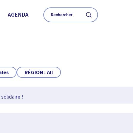
AGENDA
ales
RÉGION :
All
solidaire !