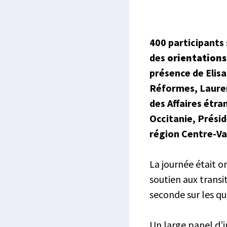
400 participants
des
orientations
présence de Elis
Réformes, Lauren
des Affaires étra
Occitanie, Prési
région Centre-Val
La journée était o
soutien aux transi
seconde sur les que
Un large panel d’i