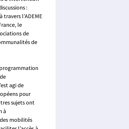
iscussions :
 à travers l’ADEME
France, le
sociations de
rcommunalités de
la programmation
 de
’est agi de
européens pour
tres sujets ont
n à
 des mobilités
ciliter l’accès à