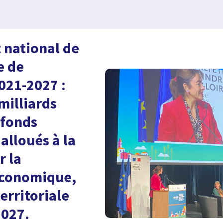
 national de
e de
021-2027 :
milliards
 fonds
alloués à la
r la
économique,
territoriale
2027.