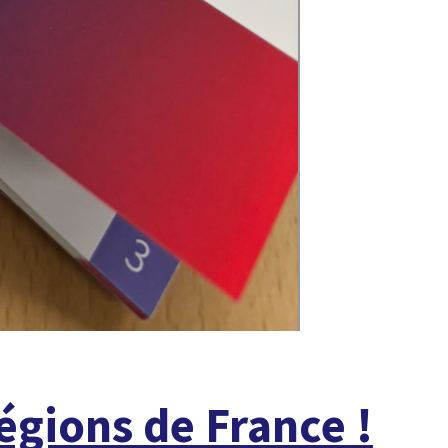
À LA UNE
égions de France !