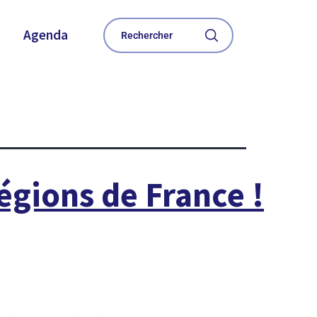
Agenda
À LA UNE
égions de France !