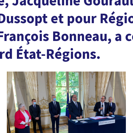
e, Jacqueline Gouraul
 Dussopt et pour Régi
François Bonneau, a c
rd État-Régions.