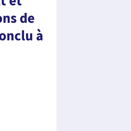
t et
ons de
onclu à