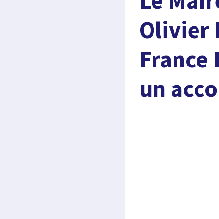
Le Mair
Olivier
France 
un acco