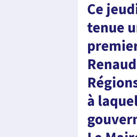
Ce jeudi
tenue u
premier
Renaud 
Régions
à laque
gouvern