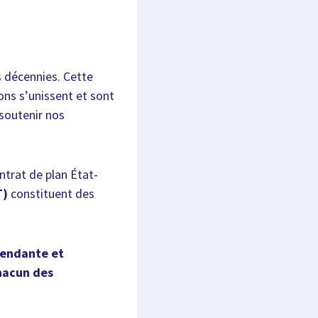
s décennies. Cette
ons s’unissent et sont
 soutenir nos
ntrat de plan État-
T)
constituent des
scendante et
chacun des