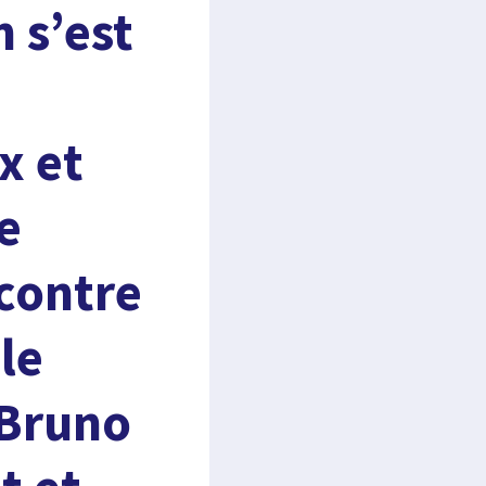
n s’est
x et
e
ncontre
le
 Bruno