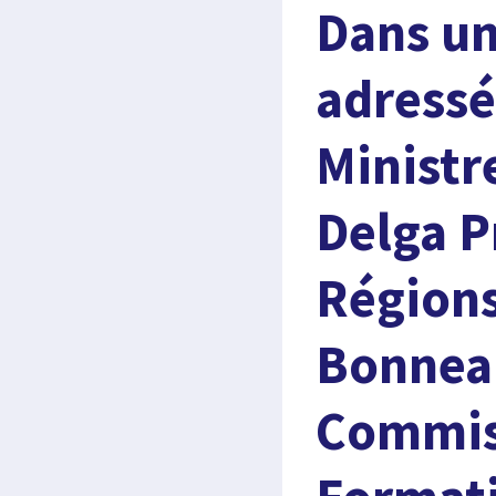
Dans un
adressé
Ministr
Delga P
Régions
Bonneau
Commiss