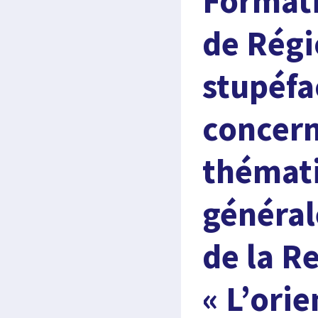
Format
de Régi
stupéfa
concern
thémati
général
de la R
« L’ori