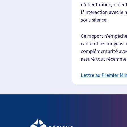
d’orientation», « iden
L’interaction avec l
sous silence.
Ce rapport n’empêche p
cadre et les moyens re
complémentarité avec 
assuré tout récemmen
Lettre au Premier Min