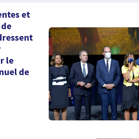
entes et
 de
dressent
r
r le
nuel de