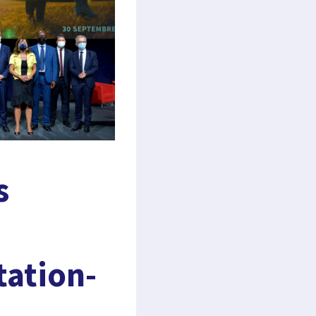
s
tation-