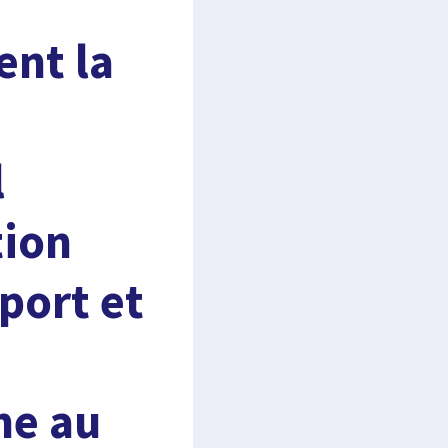
ent la
l
tion
port et
me au