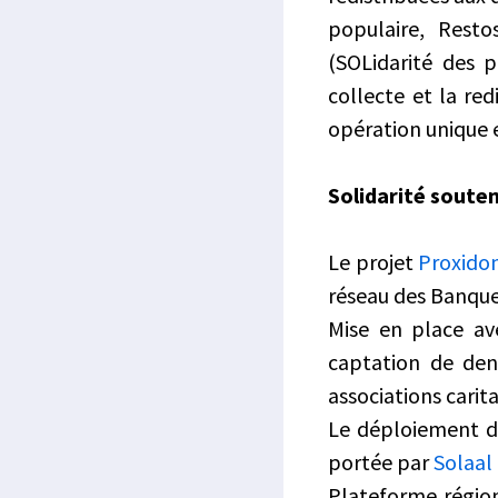
populaire, Resto
(SOLidarité des p
collecte et la red
opération unique e
Solidarité soute
Le projet
Proxido
réseau des Banque
Mise en place ave
captation de den
associations carita
Le déploiement de
portée par
Solaal
Plateforme région