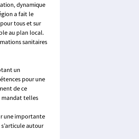
lation, dynamique
ion a fait le
 pour tous et sur
ble au plan local.
rmations sanitaires
ptant un
pétences pour une
ement de ce
e mandat telles
ur une importante
s’articule autour