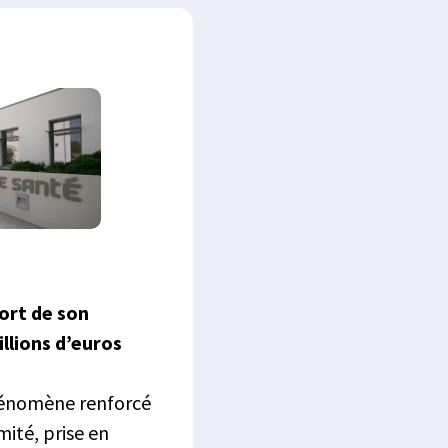
fort de son
llions d’euros
phénomène renforcé
mité, prise en