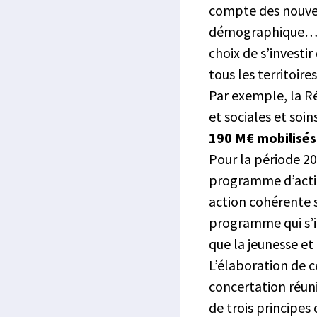
compte des nouvea
démographique… En
choix de s’investi
tous les territoir
Par exemple, la Ré
et sociales et soin
190 M€ mobilisés 
Pour la période 2
programme d’actio
action cohérente s
programme qui s’in
que la jeunesse et
L’élaboration de 
concertation réuni
de trois principes c