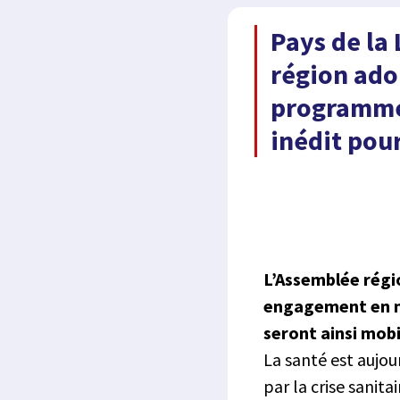
Pays de la L
région ado
programme
inédit pour
L’Assemblée régio
engagement en ma
seront ainsi mobi
La santé est aujo
par la crise sanit