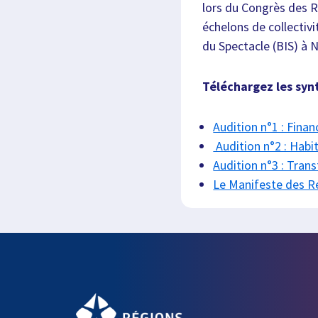
lors du Congrès des R
échelons de collectivi
du Spectacle (BIS) à N
Téléchargez les syn
Audition n°1 : Fina
Audition n°2 : Habita
Audition n°3 : Tra
Le Manifeste des Ré