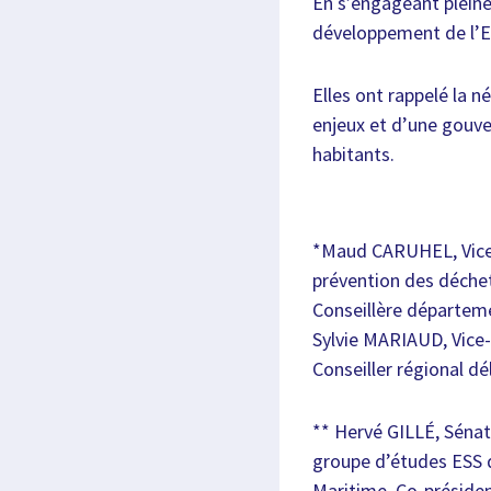
En s’engageant pleine
développement de l’E
Elles ont rappelé la n
enjeux et d’une gouve
habitants.
*Maud CARUHEL, Vice-p
prévention des déchet
Conseillère départeme
Sylvie MARIAUD, Vice-
Conseiller régional dé
** Hervé GILLÉ, Sénat
groupe d’études ESS d
Maritime, Co-présiden