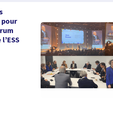
s
 pour
orum
 l’ESS