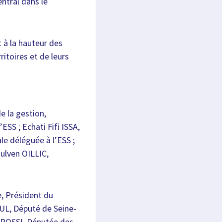
ntral dans le
t à la hauteur des
itoires et de leurs
e la gestion,
SS ; Echati Fifi ISSA,
le déléguée à l’ESS ;
ulven OILLIC,
, Président du
UL, Député de Seine-
e ROSSI, Députée des