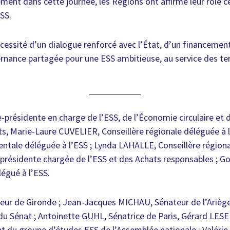
ment dans cette journée, les Régions ont affirmé leur rôle ce
SS.
écessité d’un dialogue renforcé avec l’État, d’un financemen
rnance partagée pour une ESS ambitieuse, au service des terr
résidente en charge de l’ESS, de l’Économie circulaire et d
s, Marie-Laure CUVELIER, Conseillère régionale déléguée à l’E
ntale déléguée à l’ESS ; Lynda LAHALLE, Conseillère régiona
présidente chargée de l’ESS et des Achats responsables ; Go
légué à l’ESS.
eur de Gironde ; Jean-Jacques MICHAU, Sénateur de l’Ariège
u Sénat ; Antoinette GUHL, Sénatrice de Paris, Gérard LESE
t du groupe d’études ESS de l’Assemblée nationale ; Valéri