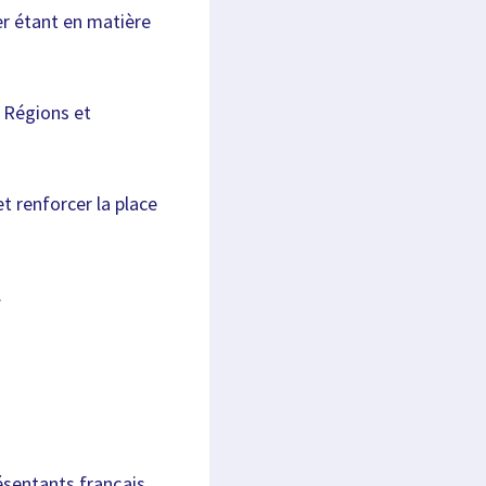
mer étant en matière
e Régions et
et renforcer la place
.
résentants français,