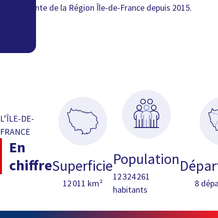
Présidente de la Région Île-de-France depuis 2015.
L’ÎLE-DE-
FRANCE
En
Population
chiffre
Superficie
Dépar
12 324 261
12 011 km²
8 dép
habitants