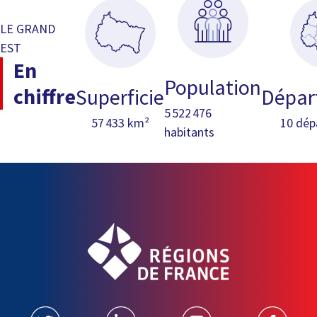
LE GRAND
EST
En
Population
chiffre
Superficie
Dépar
5 522 476
57 433 km²
10 dép
habitants