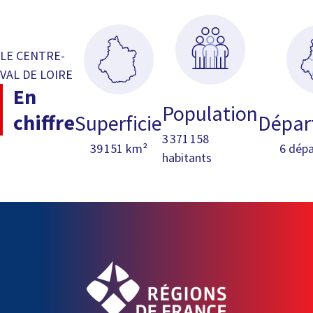
LE CENTRE-
VAL DE LOIRE
En
Population
chiffre
Superficie
Dépar
3 371 158
39 151 km²
6 dép
habitants