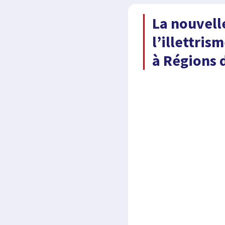
La nouvell
l’illettris
à Régions 