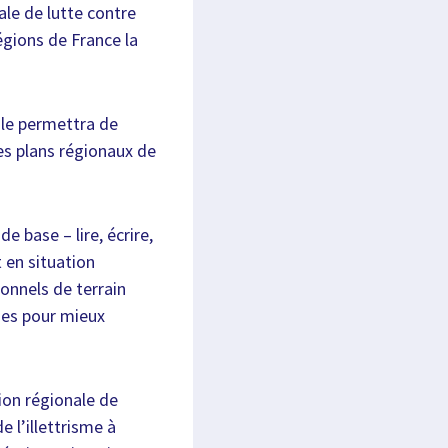
ale de lutte contre
Régions de France la
ale permettra de
es plans régionaux de
e base – lire, écrire,
t en situation
ionnels de terrain
ses pour mieux
ion régionale de
e l’illettrisme à