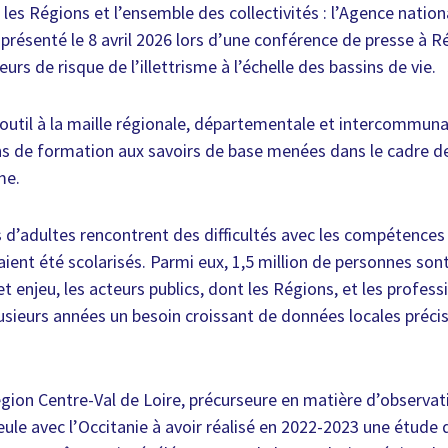
 les Régions et l’ensemble des collectivités : l’Agence nation
a présenté le 8 avril 2026 lors d’une conférence de presse à 
urs de risque de l’illettrisme à l’échelle des bassins de vie.
 outil à la maille régionale, départementale et intercommun
ons de formation aux savoirs de base menées dans le cadre d
sme.
s d’adultes rencontrent des difficultés avec les compétences d
aient été scolarisés. Parmi eux, 1,5 million de personnes son
cet enjeu, les acteurs publics, dont les Régions, et les profess
usieurs années un besoin croissant de données locales préci
égion Centre-Val de Loire, précurseure en matière d’observat
 seule avec l’Occitanie à avoir réalisé en 2022-2023 une étude d