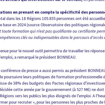
ations en prenant en compte la spécificité des personn
otal dans les 18 Régions 105.855 personnes ont été accueilli
e base en 2024 (source Observatoire des politiques régiona
t toute formation qui n’est pas qualifiante ou certifiante pe
ompétences clés ou indispensables dans le parcours d’accès à
enue pour le nouvel outil permettra de travailler les répons
l’emploi, a remarqué le président BONNEAU.
e conférence de presse a aussi permis au président BONNEAU
e poursuivre leurs politiques de formation professionnelle 
baisse de 38% des budgets des Pactes régionaux d’investiss
écidée cette année par le gouvernement (à 527 M€) ne doit
Régions vers les publics les plus éloignés de l’emploi. A l’heu
ormer pour recruter », pour les personnes les plus proches de 