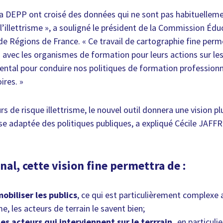
 la DEPP ont croisé des données qui ne sont pas habituelleme
l’illettrisme », a souligné le président de la Commission Édu
e Régions de France. « Ce travail de cartographie fine per
n avec les organismes de formation pour leurs actions sur les
ental pour conduire nos politiques de formation professionn
ires. »
rs de risque illettrisme, le nouvel outil donnera une vision pl
se adaptée des politiques publiques, a expliqué Cécile JAFFR
nal, cette vision fine permettra de :
obiliser les publics
, ce qui est particulièrement complexe 
me, les acteurs de terrain le savent bien;
les acteurs qui interviennent sur le terrrain,
en particuli