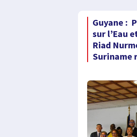
Guyane : P
sur l’Eau e
Riad Nurmo
Suriname r