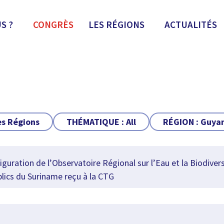
S ?
CONGRÈS
LES RÉGIONS
ACTUALITÉS
es Régions
THÉMATIQUE :
All
RÉGION :
Guya
uration de l’Observatoire Régional sur l’Eau et la Biodiver
ics du Suriname reçu à la CTG