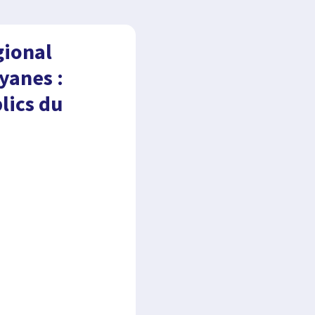
gional
uyanes :
lics du