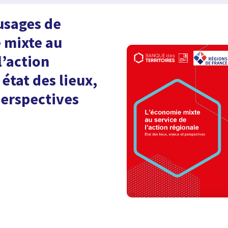
usages de
 mixte au
l’action
 état des lieux,
perspectives