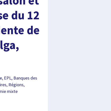
salon et
se du 12
dente de
lga,