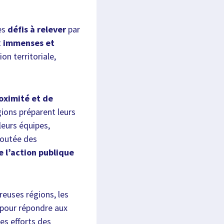
les
défis à relever
par
t
immenses et
on territoriale,
oximité et de
gions préparent leurs
leurs équipes,
joutée des
de l’action publique
reuses régions, les
 pour répondre aux
es efforts des