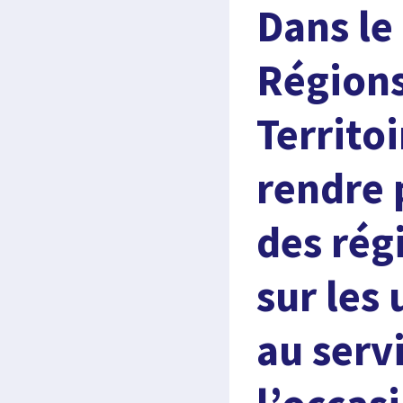
Dans le
Régions
Territo
rendre 
des rég
sur les
au servi