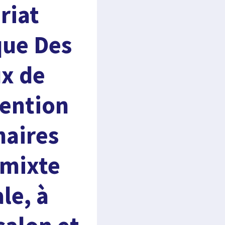
riat
que Des
ux de
tention
naires
 mixte
le, à