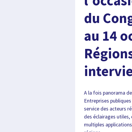
l’occas
du Cong
au 14 o
Régions
intervi
A la fois panorama de
Entreprises publiques
service des acteurs r
des éclairages utiles,
multiples application