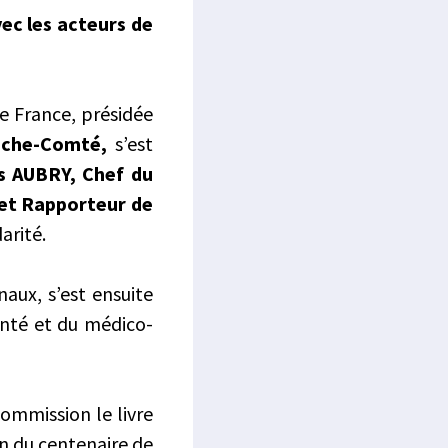
ec les acteurs de
e France, présidée
nche-Comté,
s’est
s AUBRY, Chef du
et Rapporteur de
arité.
aux, s’est ensuite
anté et du médico-
Commission le livre
on du centenaire de