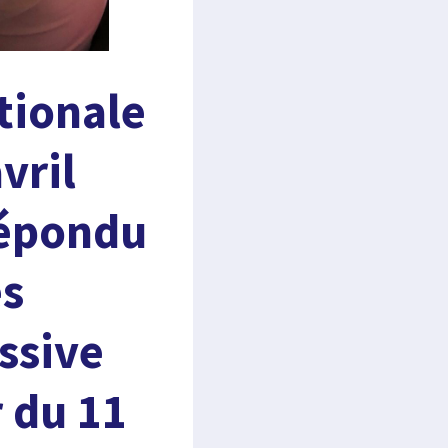
tionale
vril
répondu
es
ssive
r du 11