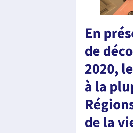
En prés
de déco
2020, l
à la pl
Régions
de la v