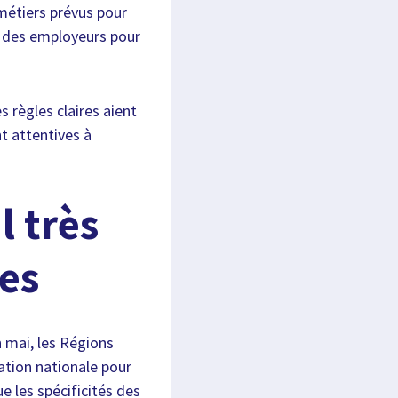
 métiers prévus pour
ue des employeurs pour
s règles claires aient
t attentives à
l très
ées
n mai, les Régions
cation nationale pour
ue les spécificités des