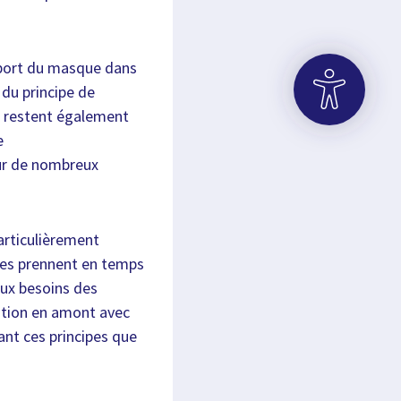
u port du masque dans
 du principe de
s restent également
e
OUVRIR LA BARRE D’OUTILS
sur de nombreux
particulièrement
èves prennent en temps
 aux besoins des
nation en amont avec
nt ces principes que