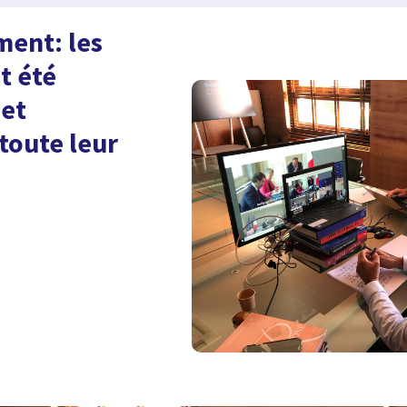
ent: les
t été
 et
toute leur