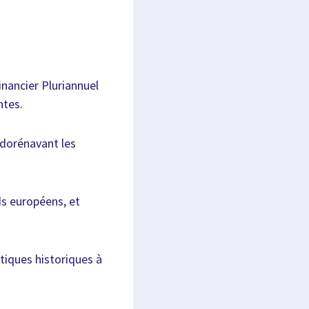
inancier Pluriannuel
ntes.
 dorénavant les
ds européens, et
itiques historiques à