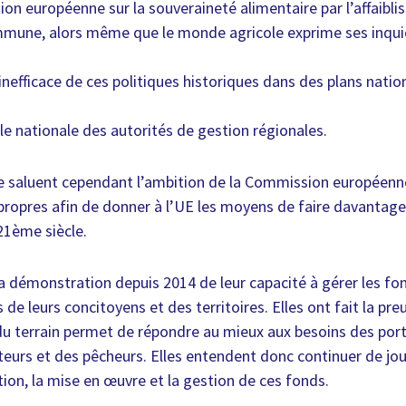
tion européenne sur la souveraineté alimentaire par l’affaibl
mmune, alors même que le monde agricole exprime ses inquié
nefficace de ces politiques historiques dans des plans natio
le nationale des autorités de gestion régionales.
e saluent cependant l’ambition de la Commission européenne
propres afin de donner à l’UE les moyens de faire davantag
 21ème siècle.
la démonstration depuis 2014 de leur capacité à gérer les f
de leurs concitoyens et des territoires. Elles ont fait la pr
 du terrain permet de répondre au mieux aux besoins des port
lteurs et des pêcheurs. Elles entendent donc continuer de jo
tion, la mise en œuvre et la gestion de ces fonds.