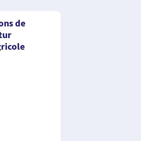
ons de
tur
gricole