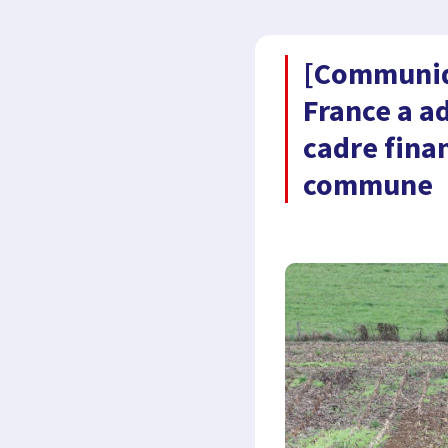
[Communiqu
France a a
cadre finan
commune