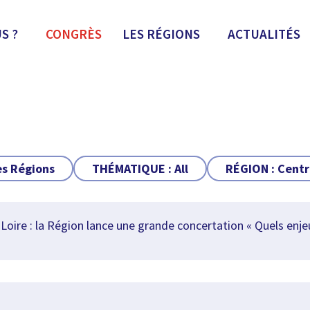
S ?
CONGRÈS
LES RÉGIONS
ACTUALITÉS
es Régions
THÉMATIQUE :
All
RÉGION :
Centr
oire : la Région lance une grande concertation « Quels enjeu