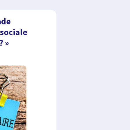
nde
 sociale
? »