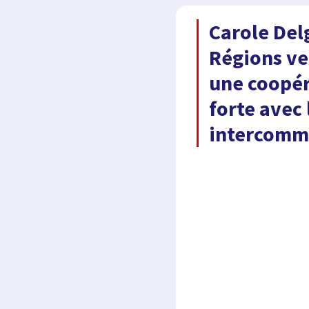
Carole Delg
Régions ve
une coopér
forte avec 
intercomm