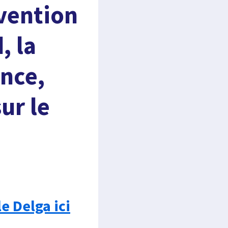
nvention
, la
ance,
ur le
e Delga ici