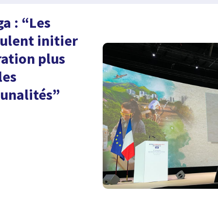
a : “Les
ulent initier
ation plus
les
unalités”