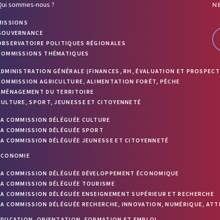
Qui sommes-nous ?
N
MISSIONS
GOUVERNANCE
OBSERVATOIRE POLITIQUES RÉGIONALES
COMMISSIONS THÉMATIQUES
ADMINISTRATION GÉNÉRALE (FINANCES, RH, ÉVALUATION ET PROSPECT
COMMISSION AGRICULTURE, ALIMENTATION FORÊT, PÊCHE
AMÉNAGEMENT DU TERRITOIRE
CULTURE, SPORT, JEUNESSE ET CITOYENNETÉ
LA COMMISSION DÉLÉGUÉE CULTURE
LA COMMISSION DÉLÉGUÉE SPORT
LA COMMISSION DÉLÉGUÉE JEUNESSE ET CITOYENNETÉ
ÉCONOMIE
LA COMMISSION DÉLÉGUÉE DÉVELOPPEMENT ÉCONOMIQUE
LA COMMISSION DÉLÉGUÉE TOURISME
LA COMMISSION DÉLÉGUÉE ENSEIGNEMENT SUPÉRIEUR ET RECHERCHE
LA COMMISSION DÉLÉGUÉE RECHERCHE, INNOVATION, NUMÉRIQUE, ATT
ÉDUCATION, ORIENTATION, FORMATION ET EMPLOI