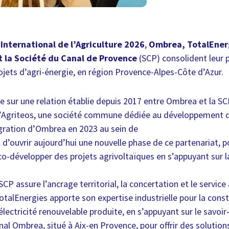
 International de l’Agriculture 2026
,
Ombrea, TotalEnerg
t la Société du Canal de Provence
(SCP) consolident leur p
ets d’agri-énergie, en région Provence-Alpes-Côte d’Azur.
ie sur une relation établie depuis 2017 entre Ombrea et la SC
d’Agriteos, une société commune dédiée au développement d
égration d’Ombrea en 2023 au sein de
d’ouvrir aujourd’hui une nouvelle phase de ce partenariat, p
o-développer des projets agrivoltaïques en s’appuyant sur 
SCP assure l’ancrage territorial, la concertation et le service
otalEnergies apporte son expertise industrielle pour la constr
l’électricité renouvelable produite, en s’appuyant sur le savoi
nal Ombrea, situé à Aix-en Provence, pour offrir des solutio