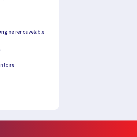
origine renouvelable
,
itoire.