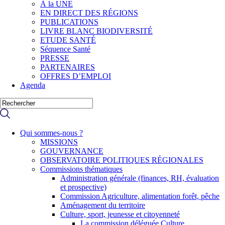
À la UNE
EN DIRECT DES RÉGIONS
PUBLICATIONS
LIVRE BLANC BIODIVERSITÉ
ETUDE SANTÉ
Séquence Santé
PRESSE
PARTENAIRES
OFFRES D’EMPLOI
Agenda
Menu
Qui sommes-nous ?
MISSIONS
GOUVERNANCE
OBSERVATOIRE POLITIQUES RÉGIONALES
Commissions thématiques
Administration générale (finances, RH, évaluation
et prospective)
Commission Agriculture, alimentation forêt, pêche
Aménagement du territoire
Culture, sport, jeunesse et citoyenneté
La commission déléguée Culture