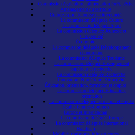
Commission Agriculture, alimentation forêt, pêche
Aménagement du territoire
Culture, sport, jeunesse et citoyenneté
La commission déléguée Culture
La commission déléguée Sport
La commission déléguée Jeunesse et
Citoyenneté
Économie
La commission déléguée Développement
économique
La commission déléguée Tourisme
La commission déléguée Enseignement
supérieur et recherche
La commission déléguée Recherche,
Innovation, Numérique, Attractivité
Éducation, orientation, formation et emploi
La commission déléguée Éducation,
orientation
La commission déléguée formation et emploi
Égalité femmes-hommes
Europe et International
La commission déléguée Europe
La commission déléguée International
Handicap
Mobilité, transports, infrastructures