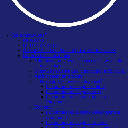
Qui sommes-nous ?
MISSIONS
GOUVERNANCE
OBSERVATOIRE POLITIQUES RÉGIONALES
Commissions thématiques
Administration générale (finances, RH, évaluation
et prospective)
Commission Agriculture, alimentation forêt, pêche
Aménagement du territoire
Culture, sport, jeunesse et citoyenneté
La commission déléguée Culture
La commission déléguée Sport
La commission déléguée Jeunesse et
Citoyenneté
Économie
La commission déléguée Développement
économique
La commission déléguée Tourisme
La commission déléguée Enseignement