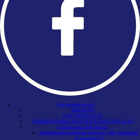
Qui sommes-nous ?
MISSIONS
GOUVERNANCE
OBSERVATOIRE POLITIQUES RÉGIONALES
Commissions thématiques
Administration générale (finances, RH, évaluation
et prospective)