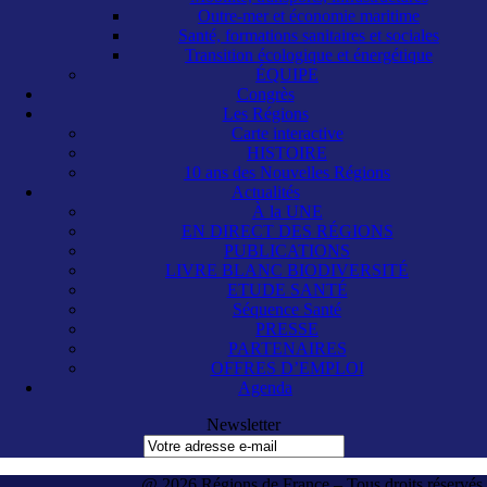
Outre-mer et économie maritime
Santé, formations sanitaires et sociales
Transition écologique et énergétique
ÉQUIPE
Congrès
Les Régions
Carte interactive
HISTOIRE
10 ans des Nouvelles Régions
Actualités
À la UNE
EN DIRECT DES RÉGIONS
PUBLICATIONS
LIVRE BLANC BIODIVERSITÉ
ETUDE SANTÉ
Séquence Santé
PRESSE
PARTENAIRES
OFFRES D’EMPLOI
Agenda
Newsletter
@ 2026 Régions de France – Tous droits réservés.