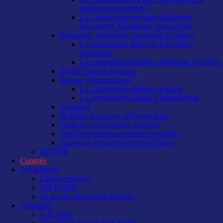
supérieur et recherche
La commission déléguée Recherche,
Innovation, Numérique, Attractivité
Éducation, orientation, formation et emploi
La commission déléguée Éducation,
orientation
La commission déléguée formation et emploi
Égalité femmes-hommes
Europe et International
La commission déléguée Europe
La commission déléguée International
Handicap
Mobilité, transports, infrastructures
Outre-mer et économie maritime
Santé, formations sanitaires et sociales
Transition écologique et énergétique
ÉQUIPE
Congrès
Les Régions
Carte interactive
HISTOIRE
10 ans des Nouvelles Régions
Actualités
À la UNE