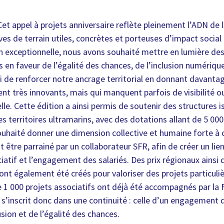
Cet appel à projets anniversaire reflète pleinement l’ADN de 
ives de terrain utiles, concrètes et porteuses d’impact social 
on exceptionnelle, nous avons souhaité mettre en lumière des
en faveur de l’égalité des chances, de l’inclusion numérique 
ssi de renforcer notre ancrage territorial en donnant davant
ent très innovants, mais qui manquent parfois de visibilité 
le. Cette édition a ainsi permis de soutenir des structures i
es territoires ultramarins, avec des dotations allant de 5 00
haité donner une dimension collective et humaine forte à ce
 être parrainé par un collaborateur SFR, afin de créer un lien
atif et l’engagement des salariés. Des prix régionaux ainsi q
 ont également été créés pour valoriser des projets particuli
e 1 000 projets associatifs ont déjà été accompagnés par la 
e s’inscrit donc dans une continuité : celle d’un engagement 
lusion et de l’égalité des chances.