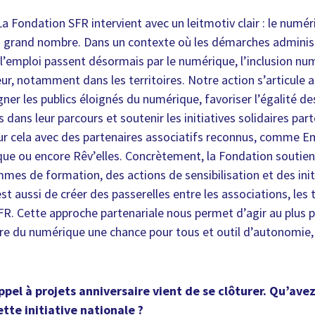
La Fondation SFR intervient avec un leitmotiv clair : le numé
lus grand nombre. Dans un contexte où les démarches administr
 à l’emploi passent désormais par le numérique, l’inclusion n
ur, notamment dans les territoires. Notre action s’articule a
gner les publics éloignés du numérique, favoriser l’égalité d
 dans leur parcours et soutenir les initiatives solidaires parto
our cela avec des partenaires associatifs reconnus, comme
e ou encore Rêv’elles. Concrètement, la Fondation soutien
mes de formation, des actions de sensibilisation et des initi
st aussi de créer des passerelles entre les associations, les t
FR. Cette approche partenariale nous permet d’agir au plus p
faire du numérique une chance pour tous et outil d’autonomie
ppel à projets anniversaire vient de se clôturer. Qu’ave
ette initiative nationale ?