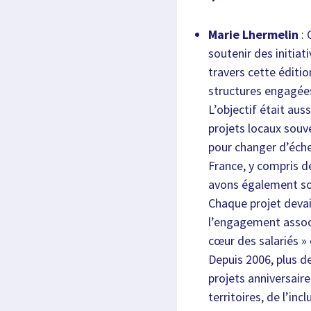
Marie Lhermelin
: 
soutenir des initiat
travers cette éditi
structures engagées 
L’objectif était au
projets locaux souv
pour changer d’échel
France, y compris d
avons également sou
Chaque projet devait
l’engagement associ
cœur des salariés »
Depuis 2006, plus d
projets anniversair
territoires, de l’inc