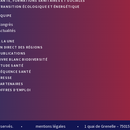
SANTÉ, FORMATIONS SANITAIRES ET SOCIALES
TRANSITION ÉCOLOGIQUE ET ÉNERGÉTIQUE
ÉQUIPE
Congrès
ctualités
À LA UNE
EN DIRECT DES RÉGIONS
PUBLICATIONS
LIVRE BLANC BIODIVERSITÉ
ETUDE SANTÉ
SÉQUENCE SANTÉ
PRESSE
PARTENAIRES
OFFRES D’EMPLOI
éservés.
•
mentions légales
•
1 quai de Grenelle – 75015 