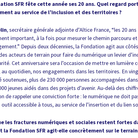
dation SFR fête cette année ses 20 ans. Quel regard por
nt au service de l’inclusion et des territoires ?
lin
, secrétaire générale adjointe d’Altice France, “les 20 an
nt important, à la fois pour mesurer le chemin parcouru et 
ement.” Depuis deux décennies, la Fondation agit aux côtés
 des acteurs de terrain pour faire du numérique un levier d’in
rité. Cet anniversaire sera l’occasion de mettre en lumière c
 au quotidien, nos engagements dans les territoires. En ving
té soutenues, plus de 230 000 personnes accompagnées dans
0 jeunes aidés dans des projets d’avenir. Au-delà des chiffr
on de rappeler une conviction forte : le numérique ne doit pa
outil accessible à tous, au service de l’insertion et du lien so
que les fractures numériques et sociales restent fortes
 la Fondation SFR agit-elle concrètement sur le terrain