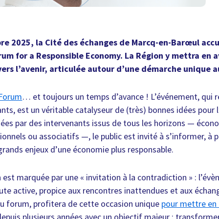
re 2025, la Cité des échanges de Marcq-en-Barœul accue
rum for a Responsible Economy. La Région y mettra en 
vers l’avenir, articulée autour d’une démarche unique a
 Forum
… et toujours un temps d’avance ! L’événement, qui 
ants, est un véritable catalyseur de (très) bonnes idées pour 
ées par des intervenants issus de tous les horizons — écon
onnels ou associatifs —, le public est invité à s’informer, à p
grands enjeux d’une économie plus responsable.
 est marquée par une « invitation à la contradiction » : l’év
te active, propice aux rencontres inattendues et aux échang
u forum, profitera de cette occasion unique
pour mettre en 
puis plusieurs années avec un objectif majeur : transforme