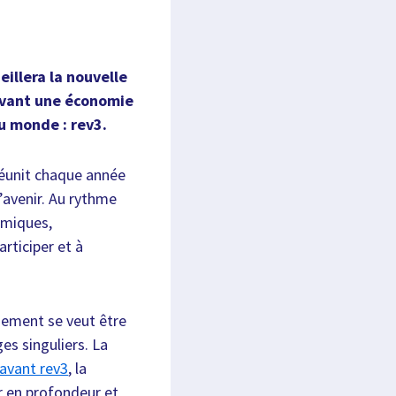
illera la nouvelle
avant une économie
u monde : rev3.
réunit chaque année
l’avenir. Au rythme
omiques,
articiper et à
ènement se veut être
es singuliers. La
avant rev3
, la
r en profondeur et