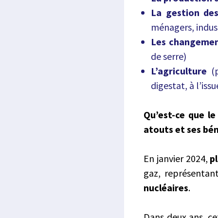
La gestion de
ménagers, indust
Les changemen
de serre)
L’agriculture
(p
digestat, à l’is
Qu’est-ce que le
atouts et ses bén
En janvier 2024,
p
gaz, représentan
nucléaires
.
Dans deux ans, cet