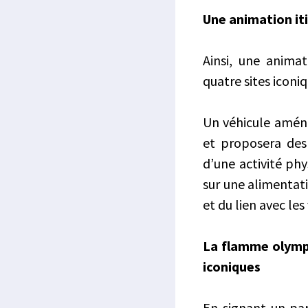
Une animation iti
Ainsi, une animat
quatre sites iconi
Un véhicule aména
et proposera des 
d’une activité phy
sur une alimentati
et du lien avec le
La flamme olympiq
iconiques
En signant un par