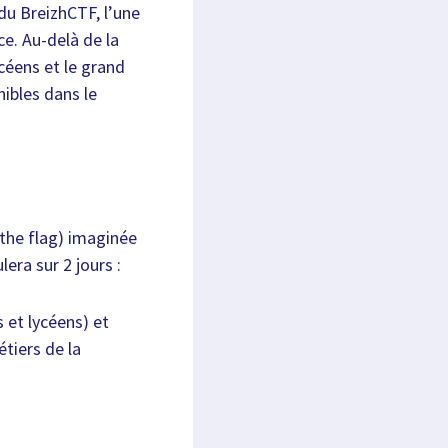
du BreizhCTF, l’une
ce. Au-delà de la
ycéens et le grand
nibles dans le
the flag) imaginée
era sur 2 jours :
s et lycéens) et
étiers de la