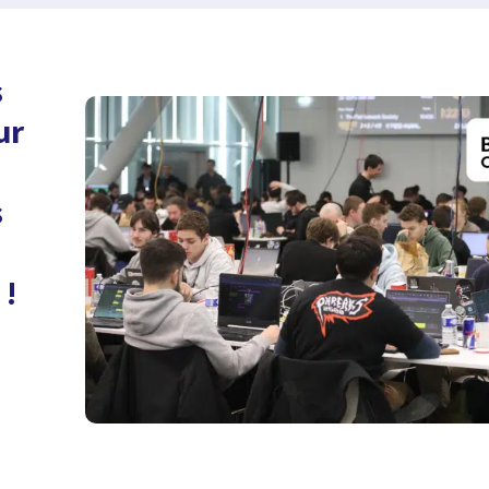
s
ur
s
 !