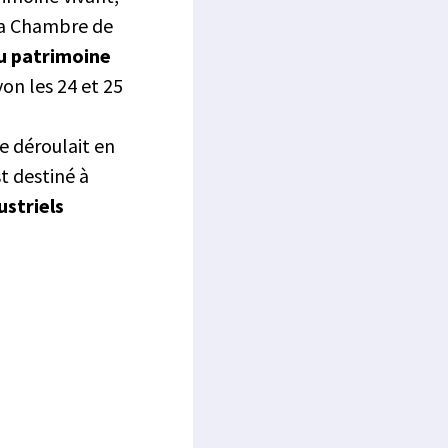
 la Chambre de
du patrimoine
yon les 24 et 25
se déroulait en
t destiné à
ustriels