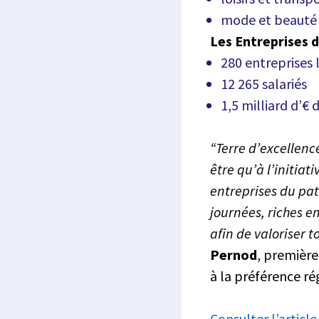
mode et beauté
Les Entreprises 
280 entreprises 
12 265 salariés
1,5 milliard d’€ 
“Terre d’excellenc
être qu’à l’initiat
entreprises du pa
journées, riches e
afin de valoriser to
Pernod
, première
à la préférence r
Consulter l’article