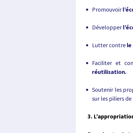
Promouvoir
l’é
Développer
l’éc
Lutter contre
le
Faciliter et c
réutilisation.
Soutenir les p
sur les piliers d
3. L’appropriatio