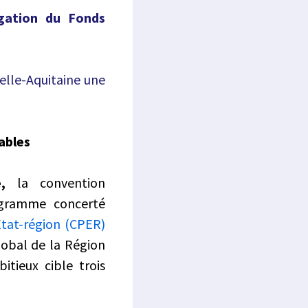
égation du Fonds
velle-Aquitaine une
ables
,
la convention
ogramme concerté
Etat-région (CPER)
global de la Région
itieux cible trois