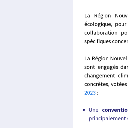
La Région Nouve
écologique, pour
collaboration po
spécifiques conce
La Région Nouvelle
sont engagés dan
changement clima
concrètes, votées 
2023
:
Une
convention
principalement s