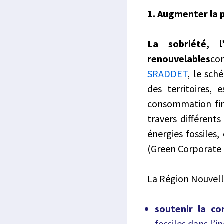
1. Augmenter la 
La sobriété, l
renouvelables
con
SRADDET
, le sc
des territoires, 
consommation fin
travers différents 
énergies fossiles
(Green Corporate 
La Région Nouvell
soutenir la co
fossiles dans l’in