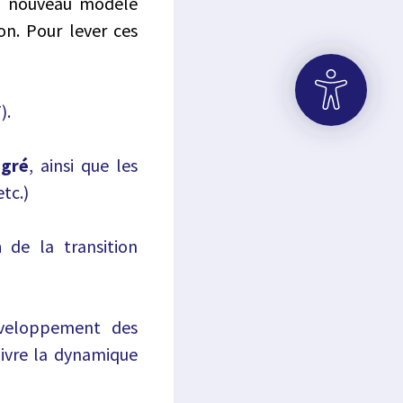
 un nouveau modèle
on. Pour lever ces
).
OUVRIR LA BARRE D’OUTILS
égré
, ainsi que les
etc.)
n
de la transition
éveloppement des
suivre la dynamique