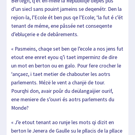
Ber
tègn, q’ét en-méle la Republliqe depés pus
d’un sie
cl sans pouint
jameins se deqenétr. Den la
rejion-la, l’Ecole ét b
en pus qe l’Ecole; ‘la fut é c’ét
tenant de méme, e
ne pâssée net
conseqente
d’ebluçerie e de debârements.
« Pasmeins, chaqe set ben qe l’ecole a nos jens fut
e
tout ene enret eyou q’i taet imperminz de dire
un m
ot en berton ou
en galo. Pour fere crocher le
‘ançaez, i taet metie
r de chabouter les aotrs
parlements. Mézë le vent a
chanjë de tour.
Pourqhi don, avair poûr du deülangaijier ourif,
ene
meniere de s’ouvri és aotrs parlements du
Monde?
« J’e etout tenant ao runje les mots qi dizit en
bert
on le Jenera de Gaulle su le pllacis de la pllace