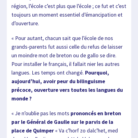
région, l’école c’est plus que l’école ;
ce fut et c’est
toujours un moment essentiel d’émancipation et
d’ou
verture.
« Pour autant, chacun sait que l’école de nos
grands-
parents fut aussi celle du refus de laisser
un moin
dre mot de
breton ou de gallo se dire.
Pour installer le frança
is, il fallait nier les autres
langues. Les temps o
nt changé.
Pourquoi,
aujourd’hui, avoir peur du bilinguisme
précoce, ouv
erture vers toutes les langues du
monde ?
« Je n’oublie pas les mots
prononcés en breton
par le
Général de Gaulle sur le parvis de la
place de Qui
mper
« Va c’horf
zo dalc’het, med