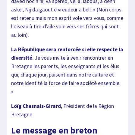
daved hoc’h nij va spered, Vel al
labous, a denn
askel, Nij da gaout e vreudeur a bel
l. » (Mon corps
est retenu mais mon esprit vole vers vous, comme
l’
oiseau à tire-d’aile vole vers ses frères qui sont
a
u loin).
La République sera renforcée si elle respecte la
di
versité.
Je vous invite à venir rencontrer en
Bretagne les p
arents, les enseignants et les élus
qui, chaque jou
r, puisent dans
notre culture et
notre identité la force de faire s
ociété ensemble.
»
Loïg Chesnais-Girard
,
Président de la Région
Bretagne
Le message en breton