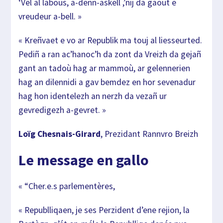
‘Vel al labous, a-den
n-askell ,’nij da gaout e
vreudeur a-bell. »
« Kreñvaet e vo ar Republik ma touj al liesseurted.
Pediñ a ran ac’hanoc’h da zont da Vreizh da gejañ
g
ant an tadoù hag ar mammoù, ar gelennerien
hag an d
ilennidi a
gav bemdez en hor sevenadur
hag hon identelezh an n
erzh da vezañ ur
gevredigezh a-gevret. »
Loïg Chesnais-Girard
,
Prezidant Rannvro Breizh
Le message en gallo
« “Cher.e.s parlementères,
« Republliqaen, je ses Perzident d’ene rejion, la