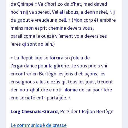
d
e Qhimpè « Va c’horf
zo dalc’het, med daved
hoc’h nij va spered, Vel al
labous, a denn askel, Nij
da gaout e vreudeur a bel
l. » (Mon corp ét
embârë
meins mon esprit chemine devers vous,
parail
come le ouézè vi’ement vole devers ses
‘eres qi so
nt ao lein.)
« La Republliqe se forcira si q’ole a de
l’ergardance
pour la gârerie.
Je vous prie a vni
encontrer en Bertègn les jens d’
ebluçons, les
enseignous e les elezûs qi, tous les
jous, treuent
den
notr qhulture e notr filomie de cai pour fere
ene so
cietë entr-partaïjée. »
Loïg Chesnais-Girard
,
Perzident Rejion Bertègn
Le communiqué de presse