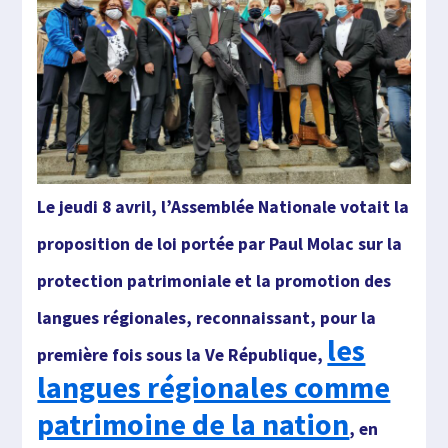
Le jeudi 8 avril, l’Assemblée Nationale votait la
p
roposition de loi portée par Paul Molac sur la
prot
ection patri
moniale et la promotion des
langues régionales, rec
onnaissant, pour la
les
première fois sous la V
e
République,
langues régionales comme
patrimoine de la nation
, e
n