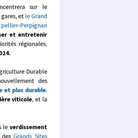
ncentrera sur le
 gares, et
le Grand
pellier-Perpignan
er et entretenir
rités régionales,
2024
.
griculture Durable
nouvellement des
e et plus durable
.
ière viticole
, et la
s le
verdissement
s des
Grands Sites