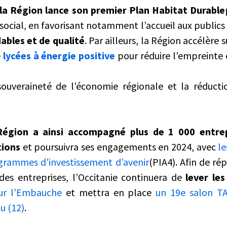
la Région lance son premier Plan Habitat Durable
 social, en favorisant notamment l’accueil aux publics 
bles et de qualité
. Par ailleurs, la Région accélère 
e
lycées à énergie positive
pour réduire l’empreinte
 souveraineté de l’économie régionale et la réduct
Région a ainsi accompagné plus de 1 000 entrep
tions
et poursuivra ses engagements en 2024, avec
l
grammes d’investissement d’avenir
(PIA4). Afin de ré
es entreprises, l’Occitanie continuera de
lever les
ur l’Embauche
et mettra en place
un 19e salon TAF
u (12)
.