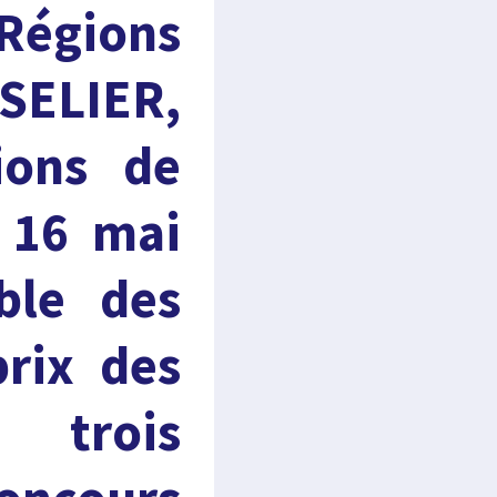
 Régions
SELIER,
ions de
 16 mai
ble des
prix des
x trois