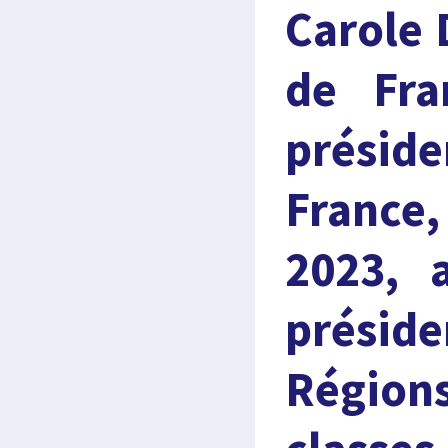
Carole 
de Fra
présid
France
2023, 
préside
Région