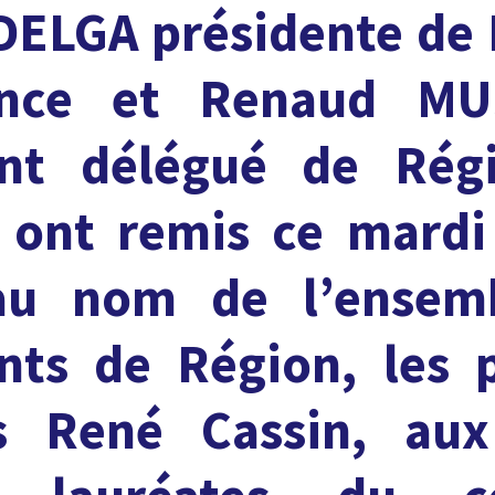
DELGA présidente de
nce et Renaud MU
ent délégué de Rég
, ont remis ce mardi
au nom de l’ensem
nts de Région, les 
s René Cassin, au