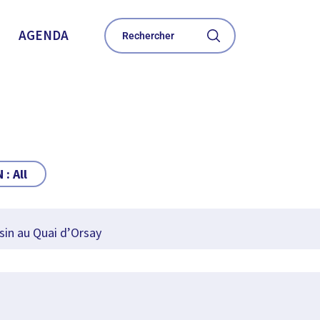
AGENDA
 :
All
sin au Quai d’Orsay