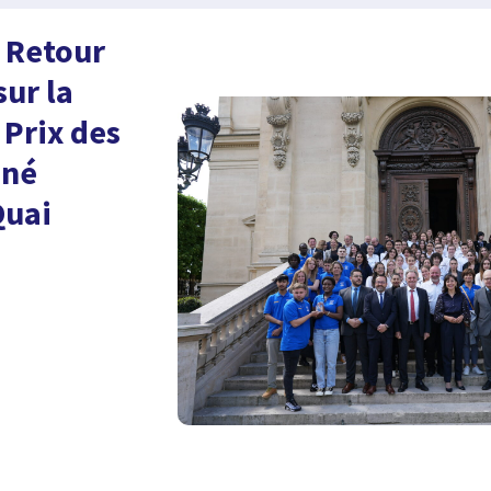
 Retour
sur la
 Prix des
ené
Quai