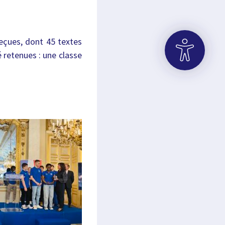
eçues, dont 45 textes
té retenues : une classe
OUVRIR LA BARRE D’OUTILS